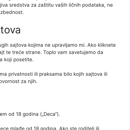
jiva sredstva za zaštitu vaših ličnih podataka, ne
ezbednost.
jtova
gih sajtova kojima ne upravljamo mi. Ako kliknete
sajt te treće strane. Toplo vam savetujemo da
a koji posetite.
privatnosti ili praksama bilo kojih sajtova ili
ovornost za njih.
em od 18 godina („Deca“).
ce mlađe od 18 godina. Ako ste roditelj ili