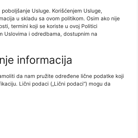
i poboljšanje Usluge. Korišćenjem Usluge,
formacija u skladu sa ovom politikom. Osim ako nije
sti, termini koji se koriste u ovoj Politici
šim Uslovima i odredbama, dostupnim na
enje informacija
moliti da nam pružite određene lične podatke koji
ifikaciju. Lični podaci („Lični podaci“) mogu da