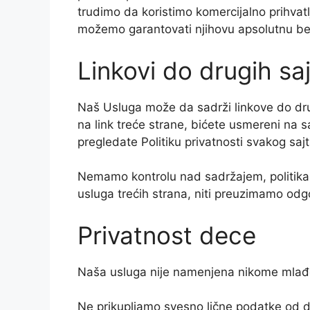
trudimo da koristimo komercijalno prihvatl
možemo garantovati njihovu apsolutnu b
Linkovi do drugih sa
Naš Usluga može da sadrži linkove do dru
na link treće strane, bićete usmereni na 
pregledate Politiku privatnosti svakog sajt
Nemamo kontrolu nad sadržajem, politikama 
usluga trećih strana, niti preuzimamo odg
Privatnost dece
Naša usluga nije namenjena nikome mlađ
Ne prikupljamo svesno lične podatke od de