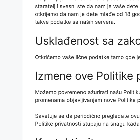
staratelj i svesni ste da nam je vaše dete 
otkrijemo da nam je dete mlađe od 18 godi
takve podatke sa naših servera.
Usklađenost sa zak
Otkrićemo vaše lične podatke tamo gde j
Izmene ove Politike 
Možemo povremeno ažurirati našu Politiku
promenama objavljivanjem nove Politike pri
Savetuje se da periodično pregledate ovu
Politike privatnosti stupaju na snagu kada