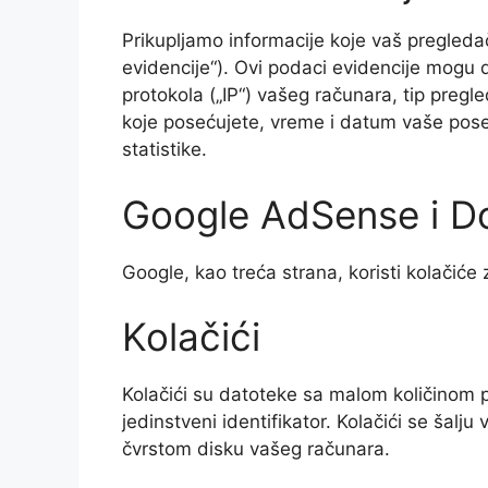
Prikupljamo informacije koje vaš pregleda
evidencije“). Ovi podaci evidencije mogu d
protokola („IP“) vašeg računara, tip pregl
koje posećujete, vreme i datum vaše pos
statistike.
Google AdSense i Do
Google, kao treća strana, koristi kolačiće
Kolačići
Kolačići su datoteke sa malom količinom
jedinstveni identifikator. Kolačići se šal
čvrstom disku vašeg računara.