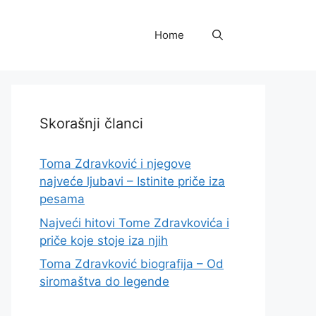
Home
Skorašnji članci
Toma Zdravković i njegove
najveće ljubavi – Istinite priče iza
pesama
Najveći hitovi Tome Zdravkovića i
priče koje stoje iza njih
Toma Zdravković biografija – Od
siromaštva do legende