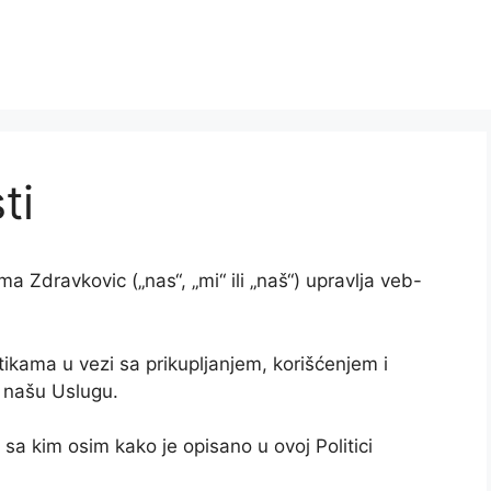
ti
a Zdravkovic („nas“, „mi“ ili „naš“) upravlja veb-
ikama u vezi sa prikupljanjem, korišćenjem i
e našu Uslugu.
i sa kim osim kako je opisano u ovoj Politici