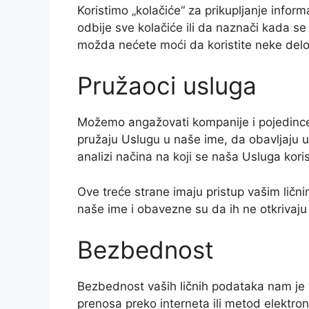
Koristimo „kolačiće“ za prikupljanje info
odbije sve kolačiće ili da naznači kada se 
možda nećete moći da koristite neke del
Pružaoci usluga
Možemo angažovati kompanije i pojedince 
pružaju Uslugu u naše ime, da obavljaju 
analizi načina na koji se naša Usluga koris
Ove treće strane imaju pristup vašim lič
naše ime i obavezne su da ih ne otkrivaju i
Bezbednost
Bezbednost vaših ličnih podataka nam je 
prenosa preko interneta ili metod elektro