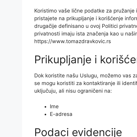
Koristimo vaše lične podatke za pružanje 
pristajete na prikupljanje i korišćenje in
drugačije definisano u ovoj Politici privatno
privatnosti imaju ista značenja kao u na
https://www.tomazdravkovic.rs
Prikupljanje i korišć
Dok koristite našu Uslugu, možemo vas za
se mogu koristiti za kontaktiranje ili ident
uključuju, ali nisu ograničeni na:
Ime
E-adresa
Podaci evidencije