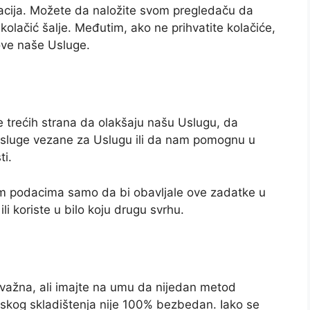
rmacija. Možete da naložite svom pregledaču da
kolačić šalje. Međutim, ako ne prihvatite kolačiće,
ove naše Usluge.
trećih strana da olakšaju našu Uslugu, da
usluge vezane za Uslugu ili da nam pomognu u
ti.
nim podacima samo da bi obavljale ove zadatke u
li koriste u bilo koju drugu svrhu.
važna, ali imajte na umu da nijedan metod
nskog skladištenja nije 100% bezbedan. Iako se