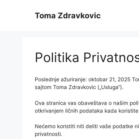
Skip
to
Toma Zdravkovic
content
Politika Privatnos
Poslednje ažuriranje: oktobar 21, 2025 Tom
sajtom Toma Zdravkovic („Usluga“).
Ova stranica vas obaveštava o našim polit
otkrivanjem ličnih podataka kada koristit
Nećemo koristiti niti deliti vaše podatke n
privatnosti.