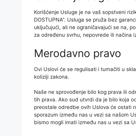
Korišćenje Usluge je na vaš sopstveni ri
DOSTUPNA“. Usluga se pruža bez garancija b
uključujući, ali ne ograničavajući se na
za određenu svrhu, nepovrede ili načina i
Merodavno pravo
Ovi Uslovi će se regulisati i tumačiti u 
koliziji zakona.
Naše ne sprovođenje bilo kog prava ili od
tih prava. Ako sud utvrdi da je bilo koja o
preostale odredbe ovih Uslova će ostati n
sporazum između nas u vezi sa našom Us
bismo mogli imati između nas u vezi sa 