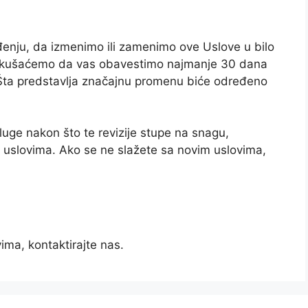
nju, da izmenimo ili zamenimo ove Uslove u bilo
 pokušaćemo da vas obavestimo najmanje 30 dana
 Šta predstavlja značajnu promenu biće određeno
luge nakon što te revizije stupe na snagu,
m uslovima. Ako se ne slažete sa novim uslovima,
ima, kontaktirajte nas.