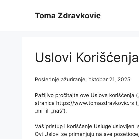
Skip
to
Toma Zdravkovic
content
Uslovi Korišćenja
Poslednje ažuriranje: oktobar 21, 2025
Pažljivo pročitajte ove Uslove korišćenja („
stranice https://www.tomazdravkovic.rs (
„mi“ ili „naš“).
Vaš pristup i korišćenje Usluge uslovljen
Ovi Uslovi se primenjuju na sve posetioce, k