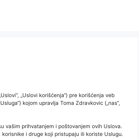
Uslovi“, „Uslovi korišćenja“) pre korišćenja veb
„Usluga“) kojom upravlja Toma Zdravkovic („nas“,
i su vašim prihvatanjem i poštovanjem ovih Uslova.
orisnike i druge koji pristupaju ili koriste Uslugu.