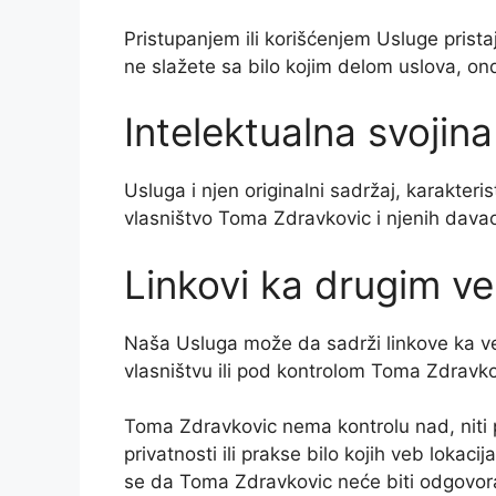
Pristupanjem ili korišćenjem Usluge pris
ne slažete sa bilo kojim delom uslova, ond
Intelektualna svojina
Usluga i njen originalni sadržaj, karakterist
vlasništvo Toma Zdravkovic i njenih davao
Linkovi ka drugim v
Naša Usluga može da sadrži linkove ka veb
vlasništvu ili pod kontrolom Toma Zdravko
Toma Zdravkovic nema kontrolu nad, niti 
privatnosti ili prakse bilo kojih veb lokacija
se da Toma Zdravkovic neće biti odgovoran,