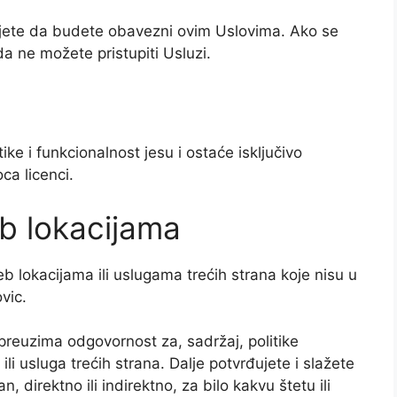
tajete da budete obavezni ovim Uslovima. Ako se
a ne možete pristupiti Usluzi.
ike i funkcionalnost jesu i ostaće isključivo
ca licenci.
eb lokacijama
 lokacijama ili uslugama trećih strana koje nisu u
vic.
preuzima odgovornost za, sadržaj, politike
 ili usluga trećih strana. Dalje potvrđujete i slažete
 direktno ili indirektno, za bilo kakvu štetu ili