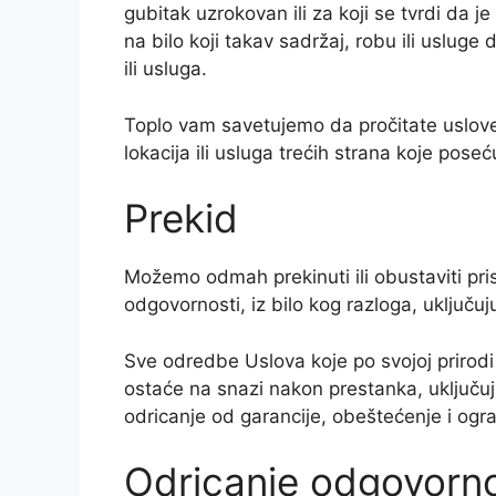
gubitak uzrokovan ili za koji se tvrdi da je
na bilo koji takav sadržaj, robu ili usluge 
ili usluga.
Toplo vam savetujemo da pročitate uslove i
lokacija ili usluga trećih strana koje poseć
Prekid
Možemo odmah prekinuti ili obustaviti pris
odgovornosti, iz bilo kog razloga, uključuj
Sve odredbe Uslova koje po svojoj prirod
ostaće na snazi nakon prestanka, uključuj
odricanje od garancije, obeštećenje i ogr
Odricanje odgovorno