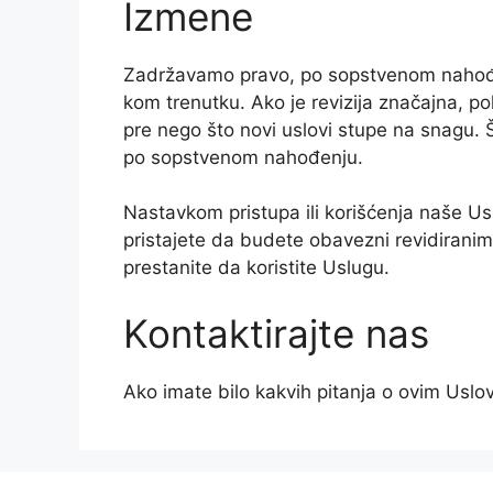
Izmene
Zadržavamo pravo, po sopstvenom nahođe
kom trenutku. Ako je revizija značajna,
pre nego što novi uslovi stupe na snagu.
po sopstvenom nahođenju.
Nastavkom pristupa ili korišćenja naše Us
pristajete da budete obavezni revidirani
prestanite da koristite Uslugu.
Kontaktirajte nas
Ako imate bilo kakvih pitanja o ovim Uslov