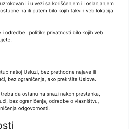
 uzrokovan ili u vezi sa korišćenjem ili oslanjanjem
dostupne na ili putem bilo kojih takvih veb lokacija
 odredbe i politike privatnosti bilo kojih veb
ujete.
tup našoj Usluzi, bez prethodne najave ili
ući, bez ograničenja, ako prekršite Uslove.
i treba da ostanu na snazi nakon prestanka,
ući, bez ograničenja, odredbe o vlasništvu,
aničenja odgovornosti.
sti