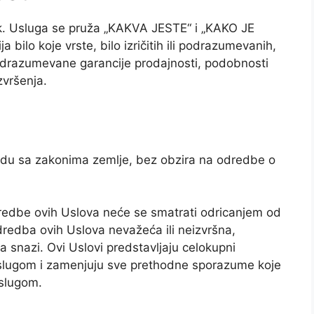
zik. Usluga se pruža „KAKVA JESTE“ i „KAKO JE
ilo koje vrste, bilo izričitih ili podrazumevanih,
, podrazumevane garancije prodajnosti, podobnosti
zvršenja.
skladu sa zakonima zemlje, bez obzira na odredbe o
redbe ovih Uslova neće se smatrati odricanjem od
dredba ovih Uslova nevažeća ili neizvršna,
a snazi. Ovi Uslovi predstavljaju celokupni
lugom i zamenjuju sve prethodne sporazume koje
Uslugom.