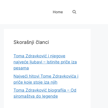
Home
Skorašnji članci
Toma Zdravković i njegove
najveće ljubavi – Istinite priče iza
pesama
Najveći hitovi Tome Zdravkovića i
priče koje stoje iza njih
Toma Zdravković biografija – Od
siromaštva do legende